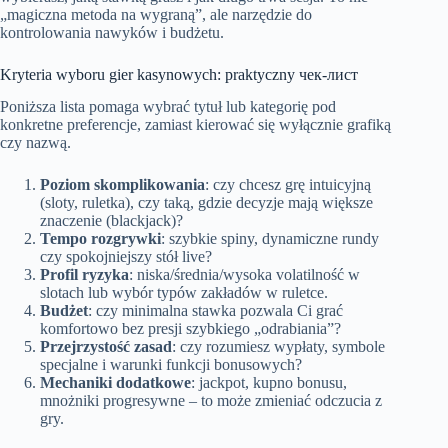
„magiczna metoda na wygraną”, ale narzędzie do
kontrolowania nawyków i budżetu.
Kryteria wyboru gier kasynowych: praktyczny чек-лист
Poniższa lista pomaga wybrać tytuł lub kategorię pod
konkretne preferencje, zamiast kierować się wyłącznie grafiką
czy nazwą.
Poziom skomplikowania
: czy chcesz grę intuicyjną
(sloty, ruletka), czy taką, gdzie decyzje mają większe
znaczenie (blackjack)?
Tempo rozgrywki
: szybkie spiny, dynamiczne rundy
czy spokojniejszy stół live?
Profil ryzyka
: niska/średnia/wysoka volatilność w
slotach lub wybór typów zakładów w ruletce.
Budżet
: czy minimalna stawka pozwala Ci grać
komfortowo bez presji szybkiego „odrabiania”?
Przejrzystość zasad
: czy rozumiesz wypłaty, symbole
specjalne i warunki funkcji bonusowych?
Mechaniki dodatkowe
: jackpot, kupno bonusu,
mnożniki progresywne – to może zmieniać odczucia z
gry.