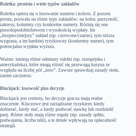
Ruletka: prostota i wiele typów zakładów
Ruletka opiera się o losowanie numeru i koloru. Z pozoru
prosta, pozwala na różne typy zakładów: na kolor, parzystość,
zakresy, kolumny czy konkretne numery. Różnią się one
prawdopodobieństwem i wysokością wypłaty. Im
„bezpieczniejszy” zakład (np. czerwone/czarne), tym niższa
wygrana, a im bardziej ryzykowny (konkretny numer), tym
potencjalna wypłata wyższa.
Ważne: istnieją różne odmiany ruletki (np. europejska i
amerykańska), które mogą różnić się przewagą kasyna ze
względu na liczbę pól „zero”. Zawsze sprawdzaj zasady stołu,
zanim zaczniesz.
Blackjack: losowość plus decyzje
Blackjack jest ceniony, bo decyzje gracza mają realne
znaczenie. Kluczowe jest zarządzanie ryzykiem: kiedy
dobierać, kiedy stać, a kiedy podwoić stawkę lub rozdzielić
parę. Różne stoły mają różne reguły (np. zasady splitu,
podwajania, liczba talii), a te detale wpływają na opłacalność
strategii.